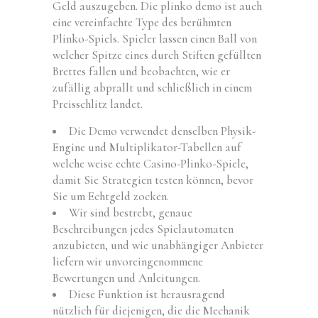
Geld auszugeben. Die plinko demo ist auch
eine vereinfachte Type des berühmten
Plinko-Spiels. Spieler lassen einen Ball von
welcher Spitze eines durch Stiften gefüllten
Brettes fallen und beobachten, wie er
zufällig abprallt und schließlich in einem
Preisschlitz landet.
Die Demo verwendet denselben Physik-
Engine und Multiplikator-Tabellen auf
welche weise echte Casino-Plinko-Spiele,
damit Sie Strategien testen können, bevor
Sie um Echtgeld zocken.
Wir sind bestrebt, genaue
Beschreibungen jedes Spielautomaten
anzubieten, und wie unabhängiger Anbieter
liefern wir unvoreingenommene
Bewertungen und Anleitungen.
Diese Funktion ist herausragend
nützlich für diejenigen, die die Mechanik