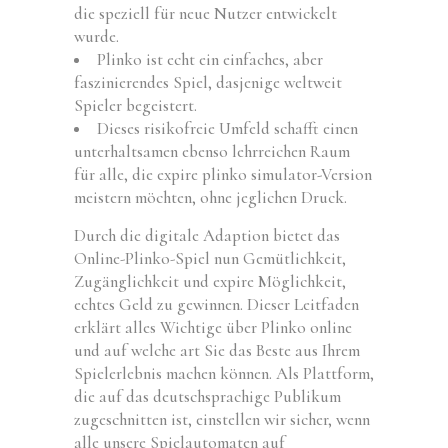
die speziell für neue Nutzer entwickelt
wurde.
Plinko ist echt ein einfaches, aber
faszinierendes Spiel, dasjenige weltweit
Spieler begeistert.
Dieses risikofreie Umfeld schafft einen
unterhaltsamen ebenso lehrreichen Raum
für alle, die expire plinko simulator-Version
meistern möchten, ohne jeglichen Druck.
Durch die digitale Adaption bietet das
Online-Plinko-Spiel nun Gemütlichkeit,
Zugänglichkeit und expire Möglichkeit,
echtes Geld zu gewinnen. Dieser Leitfaden
erklärt alles Wichtige über Plinko online
und auf welche art Sie das Beste aus Ihrem
Spielerlebnis machen können. Als Plattform,
die auf das deutschsprachige Publikum
zugeschnitten ist, einstellen wir sicher, wenn
alle unsere Spielautomaten auf