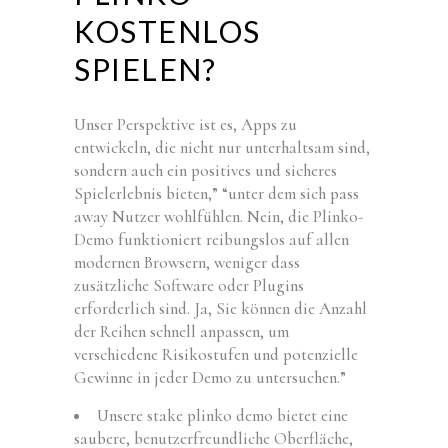
KOSTENLOS
SPIELEN?
Unser Perspektive ist es, Apps zu
entwickeln, die nicht nur unterhaltsam sind,
sondern auch ein positives und sicheres
Spielerlebnis bieten,” “unter dem sich pass
away Nutzer wohlfühlen. Nein, die Plinko-
Demo funktioniert reibungslos auf allen
modernen Browsern, weniger dass
zusätzliche Software oder Plugins
erforderlich sind. Ja, Sie können die Anzahl
der Reihen schnell anpassen, um
verschiedene Risikostufen und potenzielle
Gewinne in jeder Demo zu untersuchen.”
Unsere stake plinko demo bietet eine
saubere, benutzerfreundliche Oberfläche,