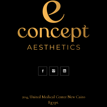
204, United Medical Center New Cairo
Egypt.