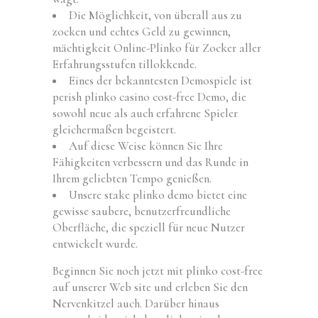
Die Möglichkeit, von überall aus zu
zocken und echtes Geld zu gewinnen,
mächtigkeit Online-Plinko für Zocker aller
Erfahrungsstufen tillokkende.
Eines der bekanntesten Demospiele ist
perish plinko casino cost-free Demo, die
sowohl neue als auch erfahrene Spieler
gleichermaßen begeistert.
Auf diese Weise können Sie Ihre
Fähigkeiten verbessern und das Runde in
Ihrem geliebten Tempo genießen.
Unsere stake plinko demo bietet eine
gewisse saubere, benutzerfreundliche
Oberfläche, die speziell für neue Nutzer
entwickelt wurde.
Beginnen Sie noch jetzt mit plinko cost-free
auf unserer Web site und erleben Sie den
Nervenkitzel auch. Darüber hinaus