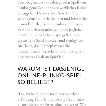
Spiel beginnen sowie den ganzen Spaß von
Plinko genießen, ohne ein wirkliches Risiko
einzugehen. Dieses risikofreie Umfeld
schafft einen unterhaltsamen und lehrreichen
Raum für alle, die die plinko simulator-
Version meistern möchten, ohne jeglichen
Druck. Ja, perish Demo spiegelt dieses
eigentliche Spiel broader und ermöglicht
fue Ihnen, das Gameplay und die
Funktionen zu verstehen, unter abzug von
dass echtes Cash im Spiel ist.
WARUM IST DASJENIGE
ONLINE-PLINKO-SPIEL
SO BELIEBT?
“Die Website bietet noch eine nahtlose
Erfahrung für alle, die totally free plinko
ausprobieren möchten, ohne Aufwand. Wir