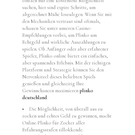
einfach nur eine kostenlose Möglichkeit
suchen, hier sind expire Schritte, um
abgerechnet Mühe loszulegen. Wenn Sie mit
den Mechaniken vertraut sind oftmals,
schauen Sie unter unseren Casino-
Empfehlungen vorbei, um Plinko um
Echtgeld und wirkliche Auszahlungen zu
spielen. Ob Anfänger oder aber erfahrener
Spieler, Plinko online bietet ein einfaches,
aber spannendes Erlebnis. Mit der richtigen
Plattform und Strategie können Sie den
Nervenkitzel dieses beliebten Spiels
genießen und gleichzeitig Ihre
Gewinnchancen maximieren
plinko
deutschland
.
Die Möglichkeit, von überall aus zu
zocken und echtes Geld zu gewinnen, macht
Online-Plinko für Zocker aller
Erfahrungsstufen tillokkende.