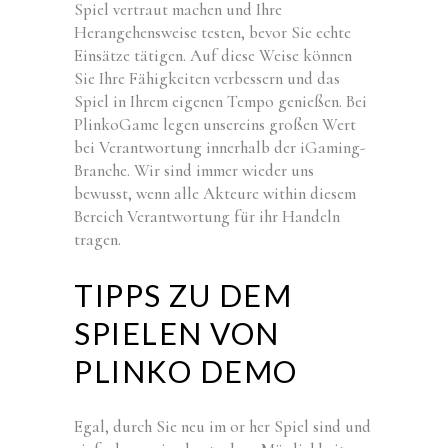
Spiel vertraut machen und Ihre
Herangehensweise testen, bevor Sie echte
Einsätze tätigen. Auf diese Weise können
Sie Ihre Fähigkeiten verbessern und das
Spiel in Ihrem eigenen Tempo genießen. Bei
PlinkoGame legen unsereins großen Wert
bei Verantwortung innerhalb der iGaming-
Branche. Wir sind immer wieder uns
bewusst, wenn alle Akteure within diesem
Bereich Verantwortung für ihr Handeln
tragen.
TIPPS ZU DEM
SPIELEN VON
PLINKO DEMO
Egal, durch Sie neu im or her Spiel sind und