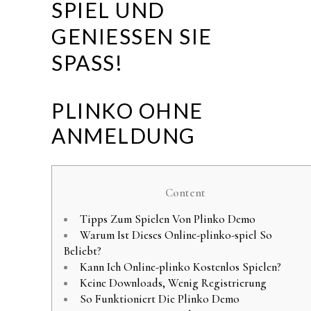
SPIEL UND
GENIESSEN SIE S
PASS!
PLINKO OHNE
ANMELDUNG ️
Content
Tipps Zum Spielen Von Plinko Demo
Warum Ist Dieses Online-plinko-spiel So
Beliebt?
Kann Ich Online-plinko Kostenlos Spielen?
Keine Downloads, Wenig Registrierung
So Funktioniert Die Plinko Demo