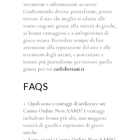
attenzione e informazioni accurate.
Confrontando diverse piattaforme, potete
trovare il sito che meglio si adatta alle
vostre esigenze grazie alla varietà di giochi,
ai bonus vantaggiosi e a un’esperienza di
gioco sicura. Ricordate sempre di fare
attenzione alla reputazione del sito e alle
recensioni degli utenti, e non esitate a
testare più piattaforme per trovare quella
giusta per voi
carlobertani.it
.
FAQS
Quali sono i vantaggi di utilizzare un
Casino Online Non AAMS?
I vantaggi
includono bonus più alti, una maggiore
varietà di giochi e esperienze di gioco
uniche.
Sono sicuri i Casino Online Non AAMS?