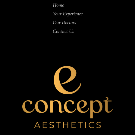
Home
Your Experience
Our Doctors
Contact Us