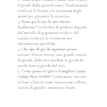
Dipende dalla piattaforma; è fondamentale
verificare le licenze e le recensioni degli
utenti per garantire la sicurezza.
Posso prelevare le mie vincite
facilmente?
La facilità di prelievo dipende
dal metodo di pagamento scelto e dal
casinò; verificate le recensioni per
informazioni specifiche.
Che tipo di giochi signature posso
trovare?
Potete trovare una grande varietà
di giochi, dalle slot machine ai giochi da
tavolo fino ai giochi dal vivo.
Come posso scegliere il miglior Casino
Online Non AAMS?
Confrontate vari siti
in base a fattori come reputazione, offerte,
varietà di giochi e assistenza clienti.