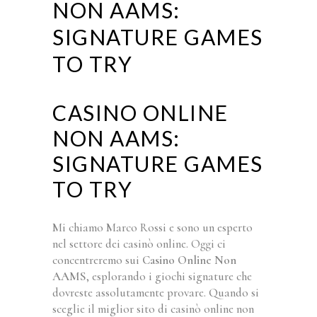
NON AAMS:
SIGNATURE GAMES
TO TRY
CASINO ONLINE
NON AAMS:
SIGNATURE GAMES
TO TRY
Mi chiamo Marco Rossi e sono un esperto
nel settore dei casinò online. Oggi ci
concentreremo sui
Casino Online Non
AAMS
, esplorando i giochi signature che
dovreste assolutamente provare. Quando si
sceglie il miglior sito di casinò online non