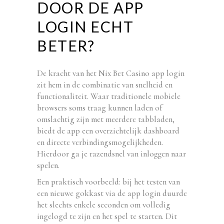
DOOR DE APP
LOGIN ECHT
BETER?
De kracht van het Nix Bet Casino app login
zit hem in de combinatie van snelheid en
functionaliteit. Waar traditionele mobiele
browsers soms traag kunnen laden of
omslachtig zijn met meerdere tabbladen,
biedt de app een overzichtelijk dashboard
en directe verbindingsmogelijkheden.
Hierdoor ga je razendsnel van inloggen naar
spelen.
Een praktisch voorbeeld: bij het testen van
een nieuwe gokkast via de app login duurde
het slechts enkele seconden om volledig
ingelogd te zijn en het spel te starten. Dit