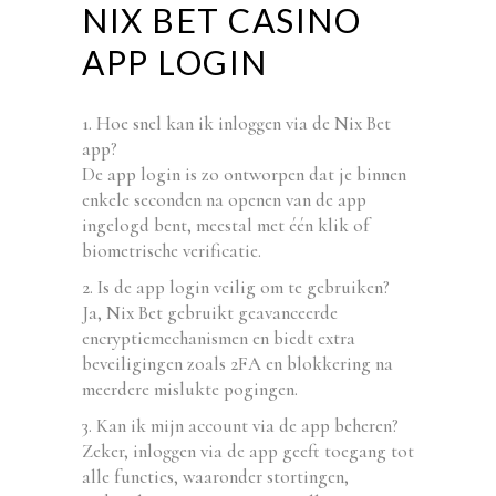
NIX BET CASINO
APP LOGIN
1. Hoe snel kan ik inloggen via de Nix Bet
app?
De app login is zo ontworpen dat je binnen
enkele seconden na openen van de app
ingelogd bent, meestal met één klik of
biometrische verificatie.
2. Is de app login veilig om te gebruiken?
Ja, Nix Bet gebruikt geavanceerde
encryptiemechanismen en biedt extra
beveiligingen zoals 2FA en blokkering na
meerdere mislukte pogingen.
3. Kan ik mijn account via de app beheren?
Zeker, inloggen via de app geeft toegang tot
alle functies, waaronder stortingen,