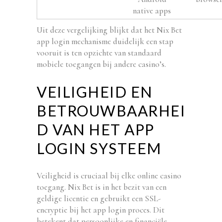
native apps
Uit deze vergelijking blijkt dat het Nix Bet
app login mechanisme duidelijk een stap
vooruit is ten opzichte van standaard
mobiele toegangen bij andere casino’s.
VEILIGHEID EN
BETROUWBAARHEI
D VAN HET APP
LOGIN SYSTEEM
Veiligheid is cruciaal bij elke online casino
toegang. Nix Bet is in het bezit van een
geldige licentie en gebruikt een SSL-
encryptie bij het app login proces. Dit
betekent dat persoonlijke en financiële