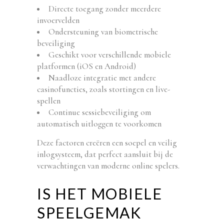
Directe toegang zonder meerdere
invoervelden
Ondersteuning van biometrische
beveiliging
Geschikt voor verschillende mobiele
platformen (iOS en Android)
Naadloze integratie met andere
casinofuncties, zoals stortingen en live-
spellen
Continue sessiebeveiliging om
automatisch uitloggen te voorkomen
Deze factoren creëren een soepel en veilig
inlogsysteem, dat perfect aansluit bij de
verwachtingen van moderne online spelers.
IS HET MOBIELE
SPEELGEMAK