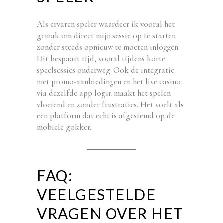
Als ervaren speler waardeer ik vooral het
gemak om direct mijn sessie op te starten
zonder steeds opnieuw te moeten inloggen.
Dit bespaart tijd, vooral tijdens korte
speelsessies onderweg. Ook de integratie
met promo-aanbiedingen en het live casino
via dezelfde app login maakt het spelen
vloeiend en zonder frustraties. Het voelt als
een platform dat echt is afgestemd op de
mobiele gokker.
FAQ:
VEELGESTELDE
VRAGEN OVER HET