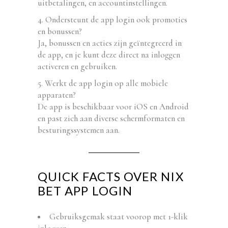
uitbetalingen, en accountinstellingen.
4. Ondersteunt de app login ook promoties
en bonussen?
Ja, bonussen en acties zijn geïntegreerd in
de app, en je kunt deze direct na inloggen
activeren en gebruiken.
5. Werkt de app login op alle mobiele
apparaten?
De app is beschikbaar voor iOS en Android
en past zich aan diverse schermformaten en
besturingssystemen aan.
QUICK FACTS OVER NIX
BET APP LOGIN
Gebruiksgemak staat voorop met 1-klik