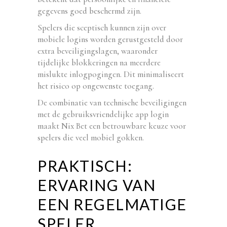
gegevens goed beschermd zijn.
Spelers die sceptisch kunnen zijn over
mobiele logins worden gerustgesteld door
extra beveiligingslagen, waaronder
tijdelijke blokkeringen na meerdere
mislukte inlogpogingen. Dit minimaliseert
het risico op ongewenste toegang.
De combinatie van technische beveiligingen
met de gebruiksvriendelijke app login
maakt Nix Bet een betrouwbare keuze voor
spelers die veel mobiel gokken.
PRAKTISCH:
ERVARING VAN
EEN REGELMATIGE
SPELER