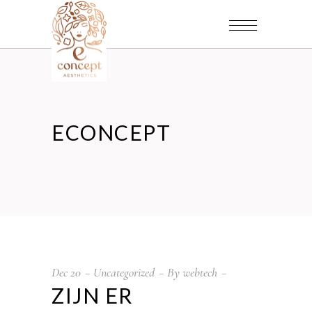
ECONCEPT
Dec
20
Uncategorized
By
webtech
ZIJN ER