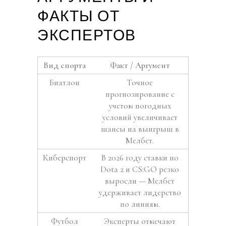
ФАКТЫ ОТ
ЭКСПЕРТОВ
Вид спорта
Факт / Аргумент
Биатлон
Точное
прогнозирование с
учетом погодных
условий увеличивает
шансы на выигрыш в
Мелбет.
Киберспорт
В 2026 году ставки по
Dota 2 и CS:GO резко
выросли — Мелбет
удерживает лидерство
по линиям.
Футбол
Эксперты отмечают