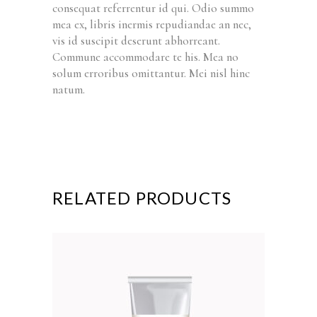
consequat referrentur id qui. Odio summo
mea ex, libris inermis repudiandae an nec,
vis id suscipit deserunt abhorreant.
Commune accommodare te his. Mea no
solum erroribus omittantur. Mei nisl hinc
natum.
RELATED PRODUCTS