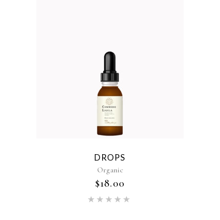
DROPS
Organic
$
18.00
Rated
5.00
out of 5