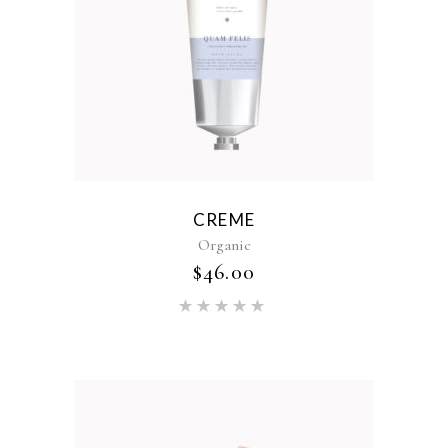
CREME
Organic
$
46.00
Rated
5.00
out of 5