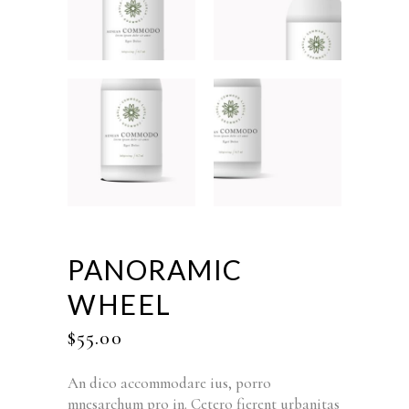
PANORAMIC
WHEEL
$
55.00
An dico accommodare ius, porro
mnesarchum pro in. Cetero fierent urbanitas