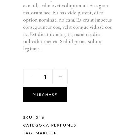
eam id, sed movet voluptua ut. Eu agam
malorum nec. Eu has vide putent, dico
option nominati no eam. Ea erant impetus
consequuntur eos, velit congue vidisse eos
ne. Est dicat doming te, inani eruditi
iudicabit mei ea. Sed id prima soluta
legimus.
-
+
PURCHASE
SKU:
046
CATEGORY:
PERFUMES
TAG:
MAKE UP