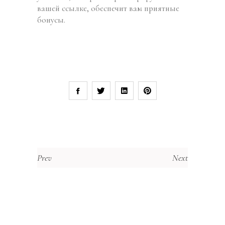
вашей ссылке, обеспечит вам приятные
бонусы.
Prev
Next