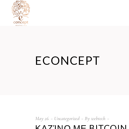
ECONCEPT
May
26
Uncategorized
By
webtech
ΚΑΖΊΝΟ ΜΕ BITCOIN