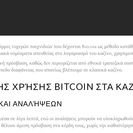
φόρμες τυχερών παιχνιδιών που δέχονται Bitcoin ως μέθοδο κατά
φιακά νομίσματα απευθείας στο λογαριασμό του καζίνο, χρησιμοπ
θνή πρόσβαση, καθώς δεν περιορίζεται από εθνικά τραπεζικά συ
ίπεδο διαφάνειας που σπανίως βλέπουμε σε κλασικά καζίνο.
Σ ΧΡΉΣΗΣ BITCOIN ΣΤΑ ΚΑ
ΚΑΙ ΑΝΑΛΉΨΕΩΝ
 μέσα σε λίγα λεπτά, ενώ οι αναλήψεις μπορούν να ολοκληρωθού
ου θέλουν άμεση πρόσβαση στα κέρδη τους, χωρίς την καθυστέρη