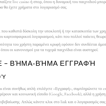
παίζετε live casino ή σπορ, όπου η δυναμική του παιχνιδιού μπορ
ρα θα έχετε χρήματα στο λογαριασμό σας.
ι που καθιστά δύσκολη την υποκλοπή ή την κατασκοπία των χρημ
του καρτοσφαιρικού λογαριασμού, κάτι που πολλοί παίκτες θεωρ
αυτότητα του χρήστη παραμένει κρυφή εφόσον δεν συνδέεται άμεσ
όπου οι κανονισμοί για τα τυχερά παιχνίδια είναι αυστηροί.
Ε – ΒΉΜΑ‑ΒΉΜΑ ΕΓΓΡΑΦΉ
ΟΎ
in είναι συνήθως απλή: επιλέγετε «Εγγραφή», συμπληρώνετε το e
φέρουν και κοινωνική είσοδο (Google, Facebook), αλλά η χρήση 
ιβεβαίωσης. Απλώς κάνετε κλικ στο link και ο λογαριασμός σας 