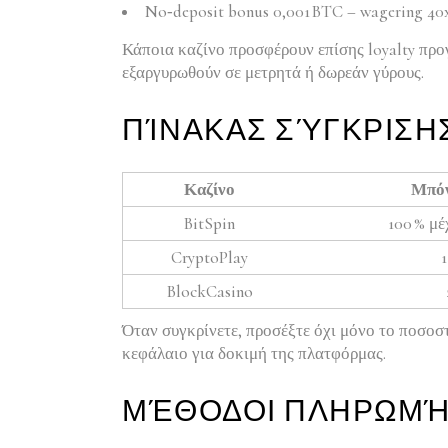
No‑deposit bonus 0,001 BTC – wagering 40
Κάποια καζίνο προσφέρουν επίσης loyalty προ
εξαργυρωθούν σε μετρητά ή δωρεάν γύρους.
ΠΊΝΑΚΑΣ ΣΎΓΚΡΙΣΗ
Καζίνο
Μπόν
BitSpin
100 % μέ
CryptoPlay
1
BlockCasino
Όταν συγκρίνετε, προσέξτε όχι μόνο το ποσοσ
κεφάλαιο για δοκιμή της πλατφόρμας.
ΜΈΘΟΔΟΙ ΠΛΗΡΩΜΉΣ