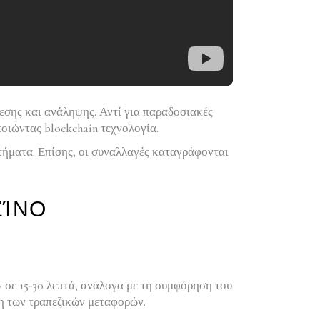
θεσης και ανάληψης. Αντί για παραδοσιακές
οιώντας blockchain τεχνολογία.
στήματα. Επίσης, οι συναλλαγές καταγράφονται
ΖΊΝΟ
ν σε 15‑30 λεπτά, ανάλογα με τη συμφόρηση του
ση των τραπεζικών μεταφορών.