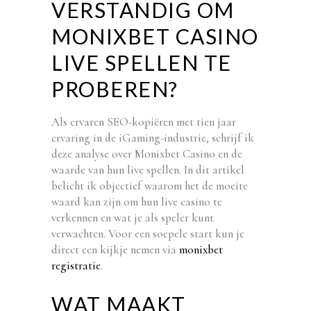
VERSTANDIG OM
MONIXBET CASINO
LIVE SPELLEN TE
PROBEREN?
Als ervaren SEO-kopiëren met tien jaar
ervaring in de iGaming-industrie, schrijf ik
deze analyse over Monixbet Casino en de
waarde van hun live spellen. In dit artikel
belicht ik objectief waarom het de moeite
waard kan zijn om hun live casino te
verkennen en wat je als speler kunt
verwachten. Voor een soepele start kun je
direct een kijkje nemen via
monixbet
registratie
.
WAT MAAKT