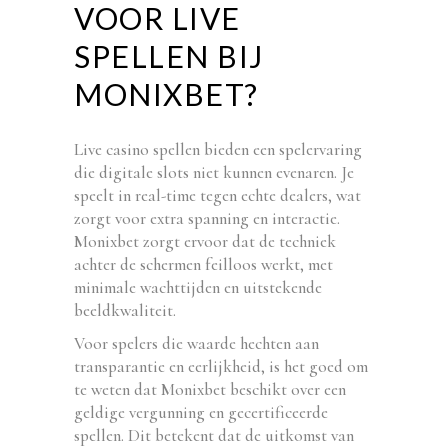
VOOR LIVE
SPELLEN BIJ
MONIXBET?
Live casino spellen bieden een spelervaring
die digitale slots niet kunnen evenaren. Je
speelt in real-time tegen echte dealers, wat
zorgt voor extra spanning en interactie.
Monixbet zorgt ervoor dat de techniek
achter de schermen feilloos werkt, met
minimale wachttijden en uitstekende
beeldkwaliteit.
Voor spelers die waarde hechten aan
transparantie en eerlijkheid, is het goed om
te weten dat Monixbet beschikt over een
geldige vergunning en gecertificeerde
spellen. Dit betekent dat de uitkomst van