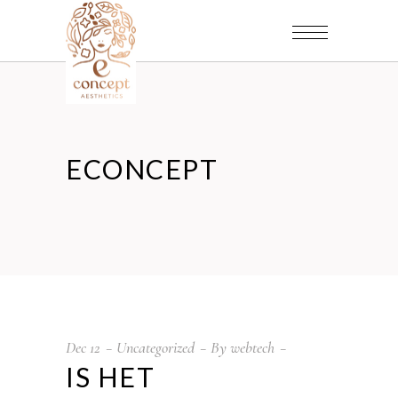
ECONCEPT
Dec
12
Uncategorized
By
webtech
IS HET