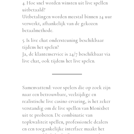
4. Hoe snel worden winsten uit live spellen
uitbetaald?
Uitbetalingen worden meestal binnen 24 uur
verwerkt, afhankelijk van de gekozen
betaalmethode.
5. Is live chat ondersteuning beschikbaar
tijdens het spelen?
Ja, de klantenservice is 24/7 beschikbaar via
live chat, ook tijdens het live spelen.
Samenvattend: voor spelers die op zoek zijn
naar een betrouwbare, veelzijdige en
realistische live casino ervaring, is het zeker
verstandig om de live spellen van Monixbet
uit te proberen. De combinatie van
topkwaliteit spellen, professionele dealers
en een toegankelijke interface maakt het