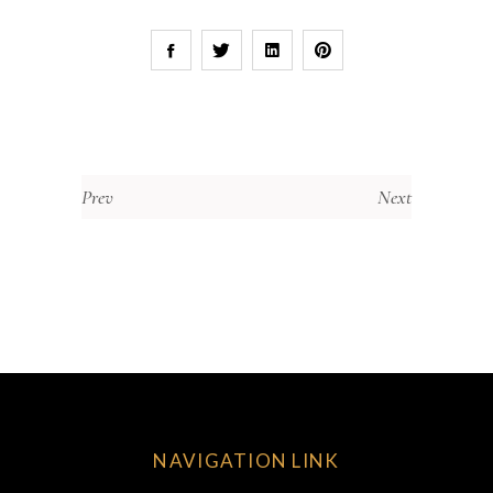
Prev
Next
NAVIGATION LINK