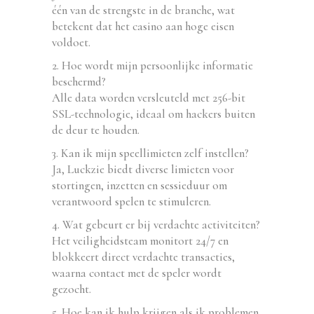
één van de strengste in de branche, wat
betekent dat het casino aan hoge eisen
voldoet.
2. Hoe wordt mijn persoonlijke informatie
beschermd?
Alle data worden versleuteld met 256-bit
SSL-technologie, ideaal om hackers buiten
de deur te houden.
3. Kan ik mijn speellimieten zelf instellen?
Ja, Luckzie biedt diverse limieten voor
stortingen, inzetten en sessieduur om
verantwoord spelen te stimuleren.
4. Wat gebeurt er bij verdachte activiteiten?
Het veiligheidsteam monitort 24/7 en
blokkeert direct verdachte transacties,
waarna contact met de speler wordt
gezocht.
5. Hoe kan ik hulp krijgen als ik problemen