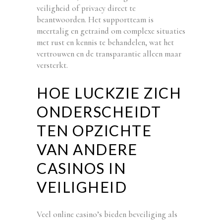
veiligheid of privacy direct te
beantwoorden. Het supportteam is
meertalig en getraind om complexe situaties
met rust en kennis te behandelen, wat het
vertrouwen en de transparantie alleen maar
versterkt.
HOE LUCKZIE ZICH
ONDERSCHEIDT
TEN OPZICHTE
VAN ANDERE
CASINOS IN
VEILIGHEID
Veel online casino’s bieden beveiliging als