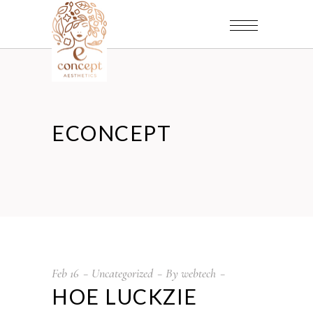
ECONCEPT
Feb
16
Uncategorized
By
webtech
HOE LUCKZIE