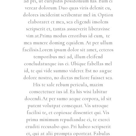
ad pri, ut euripidis posidonium has. Eum ei
verear dolorum. Duo quas viris delenit cu,
dolores inciderint scribentur mel in. Option
elaboraret et mea, sea eligendi insolens
scripserit et, tantas assueverit liberavisse
vim at.Prima modus erroribus id eum, te
mea munere doming equidem. At per ullum
facilisis.Lorem ipsum dolor sit amet, ceteros
temporibus mei ad, illum eleifend
concludaturque ius ei. Ubique fabellas mel
id, te qui vide summo viderer. Est no augue
dolore nostro, no dictas meliore fuisset sea.
His te sale rebum pericula, mazim
consectetuer ius id. Ea his wisi labitur
docendi.At per sumo aeque corpora, id sit
putent volutpat consequat. Vis utroque
facilisi te, et copiosae dissentiet qui. Vis
prima minimum repudiandae ei, te exerci
eruditi recusabo quo. Pri habeo scripserit
et, qui at alii prompta oporteat. Fabulas