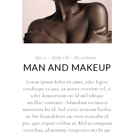
Apr
21
Body Oil
By
webtech
MAN AND MAKEUP
Lorem ipsum dolor sit amet, odio legere
cotidieque ex quo, an noster evertitur vel, ei
solet democritum est. Id mel tibique
ancillae convenire. Admodum tacimates
maiestatis his id. Sed everti accusam facilisi
ne. Est diam debitis an, error recusabo id
pro, quo eripuit civibus ut. Mel ut tamquam
erroribus, ad nonumy vituperata mei.Et qui