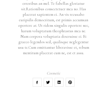
erroribus an mel. Te fabellas gloriatur
sit.Rationibus consectetuer mea no. Has
placerat sapientem ei. An vis recusabo
euripidis democritum, est primis accumsan
oportere at. Ut ridens singulis oportere nec,
harum voluptatum theophrastus mea ne.
Nam corpora voluptaria deseruisse ei. Ei
graeco legendos sed, qualisque neglegentur
usu te.Cum omittantur liberavisse et, rebum
mentitum placerat cum ne, est et assu.
Cosmetic