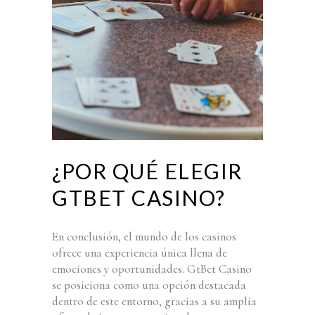
¿POR QUÉ ELEGIR
GTBET CASINO?
En conclusión, el mundo de los casinos
ofrece una experiencia única llena de
emociones y oportunidades. GtBet Casino
se posiciona como una opción destacada
dentro de este entorno, gracias a su amplia