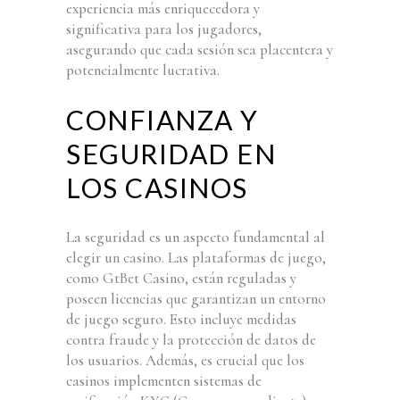
experiencia más enriquecedora y
significativa para los jugadores,
asegurando que cada sesión sea placentera y
potencialmente lucrativa.
CONFIANZA Y
SEGURIDAD EN
LOS CASINOS
La seguridad es un aspecto fundamental al
elegir un casino. Las plataformas de juego,
como GtBet Casino, están reguladas y
poseen licencias que garantizan un entorno
de juego seguro. Esto incluye medidas
contra fraude y la protección de datos de
los usuarios. Además, es crucial que los
casinos implementen sistemas de