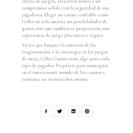
oferta de juegos, atractivos bonos y un
compromiso sólido con la seguridad de sus
jugadores. Elegir un casino confiable como
GtBet no solo mejora tus posibilidades de
ganar, sino que también te proporciona una
experiencia de juego placentera y segura.
Ya sea que busques la emoción de las
tragamonedas o la estrategia en los juegos
de mesa, GtBet Casino tiene algo para cada
tipo de jugador. Prepárate para sumergirte
en el emocionante mundo de los casinos y
comienza tu aventura hoy mismo.