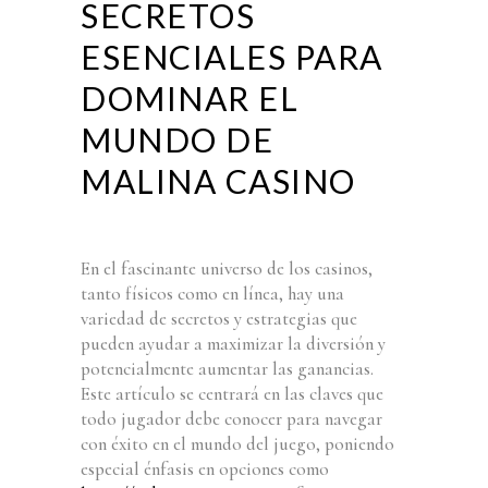
SECRETOS
ESENCIALES PARA
DOMINAR EL
MUNDO DE
MALINA CASINO
En el fascinante universo de los casinos,
tanto físicos como en línea, hay una
variedad de secretos y estrategias que
pueden ayudar a maximizar la diversión y
potencialmente aumentar las ganancias.
Este artículo se centrará en las claves que
todo jugador debe conocer para navegar
con éxito en el mundo del juego, poniendo
especial énfasis en opciones como