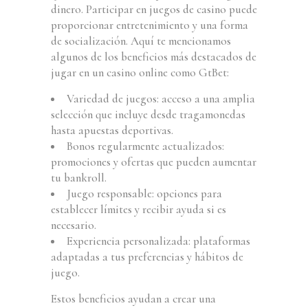
dinero. Participar en juegos de casino puede
proporcionar entretenimiento y una forma
de socialización. Aquí te mencionamos
algunos de los beneficios más destacados de
jugar en un casino online como GtBet:
Variedad de juegos: acceso a una amplia
selección que incluye desde tragamonedas
hasta apuestas deportivas.
Bonos regularmente actualizados:
promociones y ofertas que pueden aumentar
tu bankroll.
Juego responsable: opciones para
establecer límites y recibir ayuda si es
necesario.
Experiencia personalizada: plataformas
adaptadas a tus preferencias y hábitos de
juego.
Estos beneficios ayudan a crear una