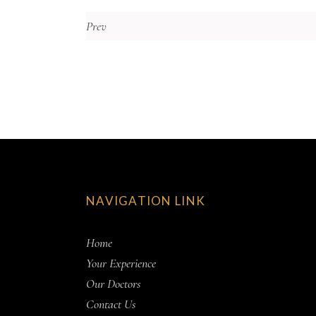
Prev
NAVIGATION LINK
Home
Your Experience
Our Doctors
Contact Us