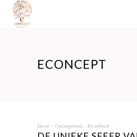
ECONCEPT
Jan
26
Uncategorized
By
webtech
DE UNIEKE SFEER V