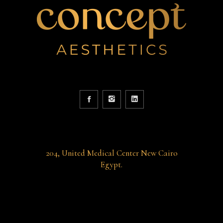
204, United Medical Center New Cairo
Egypt.