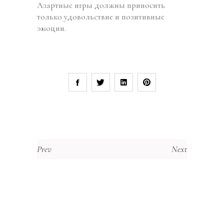
Азартные игры должны приносить
только удовольствие и позитивные
эмоции.
Prev
Next